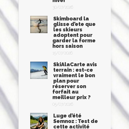
hiver
30/07/2026
Skimboard la
glisse d’ete que
les skieurs
adoptent pour
garder la forme
hors saison
15/07/2026
SkiAlaCarte avis
terrain : est-ce
vraiment le bon
plan pour
réserver son
forfait au
meilleur prix ?
05/07/2026
Luge d’été
Semnoz : Test de
cette activité