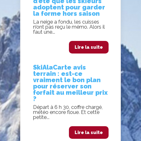
d’ete que les skieurs
adoptent pour garder
la forme hors saison
La neige a fondu, les cuisses
n’ont pas reçu le mémo. Alors il
faut une...
Lire la suite
SkiAlaCarte avis
terrain : est-ce
vraiment le bon plan
pour réserver son
forfait au meilleur prix
?
Départ à 6 h 30, coffre chargé,
météo encore floue. Et cette
petite...
Lire la suite