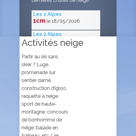
dernières chutes de neige :
Les 2 Alpes
1cm
le 18/05/2026
Les 2 Alpes
5cm
Activités neige
le 16/05/2026
Les 2 Alpes
Partir au ski sans
15cm
le 14/05/2026
skier ? Luge,
promenade sur
Les 2 Alpes
sentier damé,
1cm
le 12/05/2026
construction d’igloo,
Les 2 Alpes
raquette à neige,
15cm
le 11/05/2026
sport de haute-
montagne, concours
Les 2 Alpes
de bonhomme de
5cm
le 10/05/2026
neige, balade en
Les 2 Alpes
traineau, etc. Les