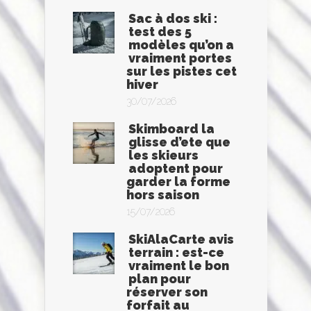
Sac à dos ski :
test des 5
modèles qu’on a
vraiment portes
sur les pistes cet
hiver
30/07/2026
Skimboard la
glisse d’ete que
les skieurs
adoptent pour
garder la forme
hors saison
15/07/2026
SkiAlaCarte avis
terrain : est-ce
vraiment le bon
plan pour
réserver son
forfait au