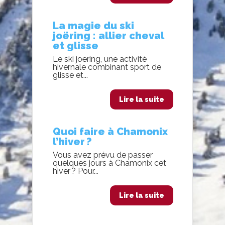
La magie du ski
joëring : allier cheval
et glisse
Le ski joëring, une activité
hivernale combinant sport de
glisse et...
Lire la suite
Quoi faire à Chamonix
l’hiver ?
Vous avez prévu de passer
quelques jours à Chamonix cet
hiver ? Pour...
Lire la suite