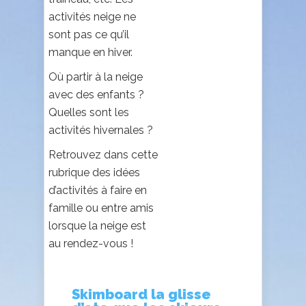
20cm
le 06/05/2026
activités neige ne
sont pas ce qu’il
Les 2 Alpes
manque en hiver.
20cm
le 05/05/2026
Où partir à la neige
Tignes
avec des enfants ?
4cm
le 29/04/2026
Quelles sont les
activités hivernales ?
Retrouvez dans cette
rubrique des idées
d’activités à faire en
famille ou entre amis
lorsque la neige est
au rendez-vous !
Skimboard la glisse