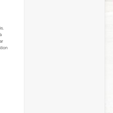
s.
à
ar
ation