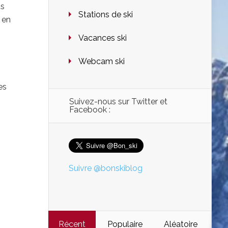
us
Stations de ski
 en
Vacances ski
Webcam ski
es
Suivez-nous sur Twitter et
Facebook :
Suivre @bonskiblog
Récent
Populaire
Aléatoire