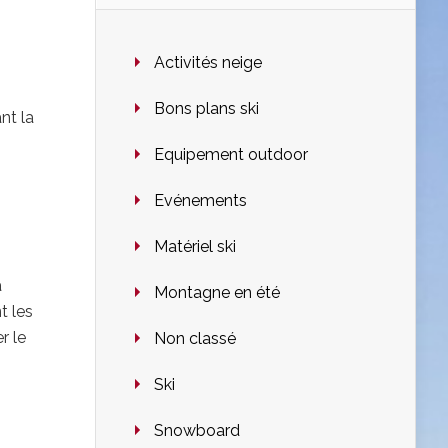
Activités neige
Bons plans ski
nt la
Equipement outdoor
Evénements
Matériel ski
a
Montagne en été
t les
r le
Non classé
Ski
Snowboard