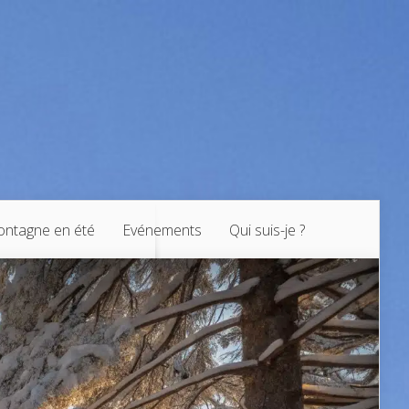
ntagne en été
Evénements
Qui suis-je ?