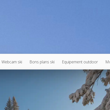
Webcam ski
Bons plans ski
Equipement outdoor
Mo