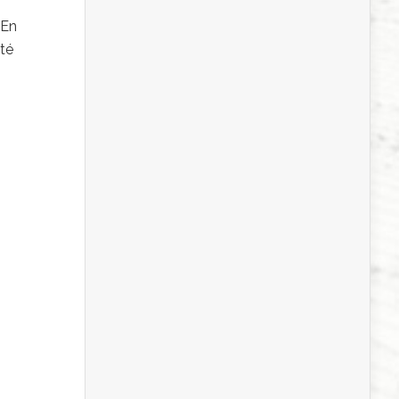
 En
ité