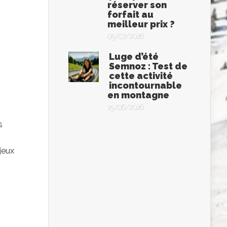
réserver son
forfait au
meilleur prix ?
05/07/2026
Luge d’été
Semnoz : Test de
cette activité
incontournable
en montagne
15/06/2026
s
jeux