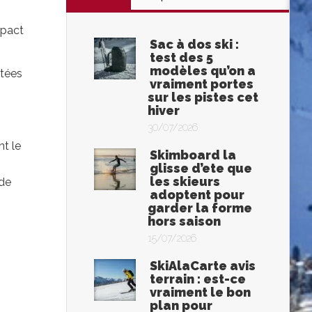
mpact
Sac à dos ski :
test des 5
modèles qu’on a
ntées
vraiment portes
sur les pistes cet
hiver
30/07/2026
nt le
Skimboard la
glisse d’ete que
les skieurs
 de
adoptent pour
garder la forme
hors saison
15/07/2026
SkiAlaCarte avis
terrain : est-ce
vraiment le bon
plan pour