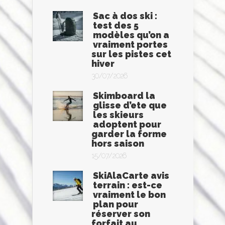
Sac à dos ski :
test des 5
modèles qu’on a
vraiment portes
sur les pistes cet
hiver
30/07/2026
Skimboard la
glisse d’ete que
les skieurs
adoptent pour
garder la forme
hors saison
15/07/2026
SkiAlaCarte avis
terrain : est-ce
vraiment le bon
plan pour
réserver son
forfait au