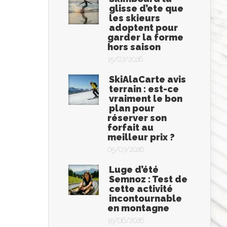
glisse d’ete que
les skieurs
adoptent pour
garder la forme
hors saison
15/07/2026
SkiAlaCarte avis
terrain : est-ce
vraiment le bon
plan pour
réserver son
forfait au
meilleur prix ?
05/07/2026
Luge d’été
Semnoz : Test de
cette activité
incontournable
en montagne
15/06/2026