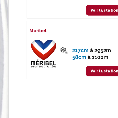
Voir la statio
Méribel
217cm
à
2952m
58cm
à
1100m
Voir la statio