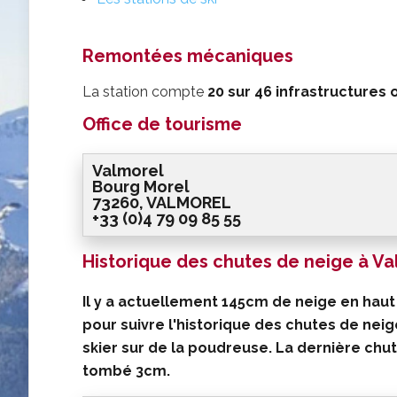
Remontées mécaniques
La station compte
20 sur
46 infrastructures
o
Office de tourisme
Valmorel
Bourg Morel
73260, VALMOREL
+33 (0)4 79 09 85 55
Historique des chutes de neige à V
Il y a actuellement 145cm de neige en haut
pour suivre l'historique des chutes de neig
skier sur de la poudreuse. La
dernière chut
tombé
3cm
.