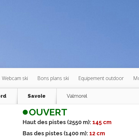
Webcam ski
Bons plans ski
Equipement outdoor
Mo
ord
Savoie
Valmorel
OUVERT
Haut des pistes (2550 m):
145 cm
Bas des pistes (1400 m):
12 cm