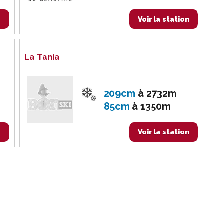
n
Voir la station
La Tania
209cm
à
2732m
85cm
à
1350m
n
Voir la station