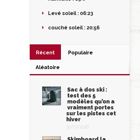
Levé soleil :
06:23
couché soleil :
20:56
Récent
Populaire
Aléatoire
Sac à dos ski :
test des 5
modèles qu’on a
vraiment portes
sur les pistes cet
hiver
30/07/2026
Skimboard la