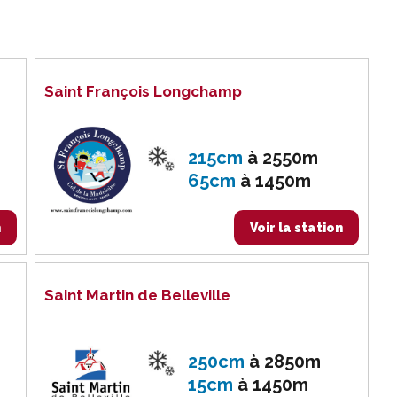
Saint François Longchamp
215cm
à
2550m
65cm
à
1450m
n
Voir la station
Saint Martin de Belleville
250cm
à
2850m
15cm
à
1450m