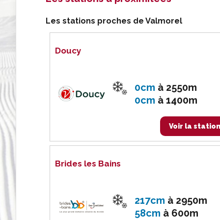
Les stations proches de Valmorel
Doucy
0cm
à
2550m
0cm
à
1400m
Voir la statio
Brides les Bains
217cm
à
2950m
58cm
à
600m