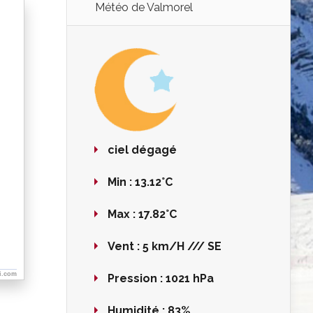
Météo de Valmorel
ciel dégagé
Min :
13.12°C
Max :
17.82°C
Vent :
5 km/H /// SE
i.com
Pression :
1021 hPa
Humidité :
83%