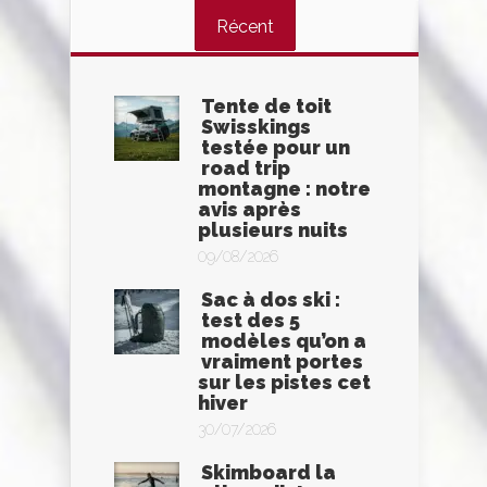
Récent
Tente de toit
Swisskings
testée pour un
road trip
montagne : notre
avis après
plusieurs nuits
09/08/2026
Sac à dos ski :
test des 5
modèles qu’on a
vraiment portes
sur les pistes cet
hiver
30/07/2026
Skimboard la