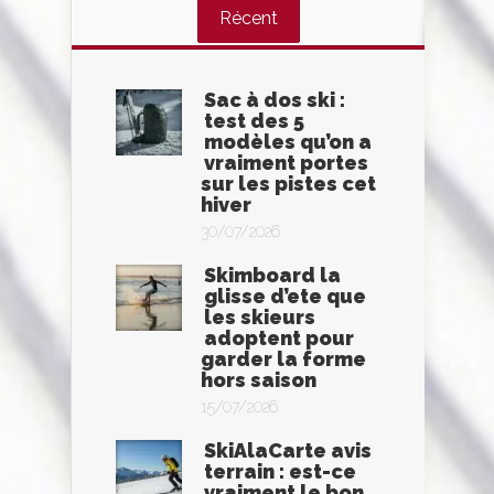
Récent
Sac à dos ski :
test des 5
modèles qu’on a
vraiment portes
sur les pistes cet
hiver
30/07/2026
Skimboard la
glisse d’ete que
les skieurs
adoptent pour
garder la forme
hors saison
15/07/2026
SkiAlaCarte avis
terrain : est-ce
vraiment le bon