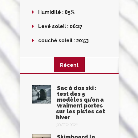
Humidité :
85%
Levé soleil :
06:27
couché soleil :
20:53
Récent
Sac à dos ski :
test des 5
modèles qu’on a
vraiment portes
sur les pistes cet
hiver
30/07/2026
Skimboard la