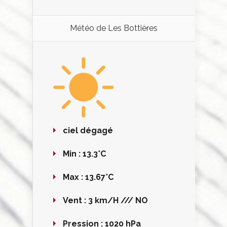
Météo de Les Bottières
ciel dégagé
Min :
13.3°C
Max :
13.67°C
Vent :
3 km/H /// NO
Pression :
1020 hPa