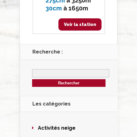
275cm
à
3250m
30cm
à
1650m
Voir la station
Recherche :
Les catégories
Activités neige