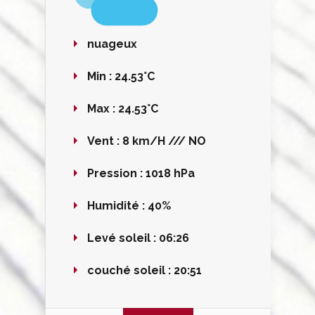
nuageux
Min :
24.53°C
Max :
24.53°C
Vent :
8 km/H /// NO
Pression :
1018 hPa
Humidité :
40%
Levé soleil :
06:26
couché soleil :
20:51