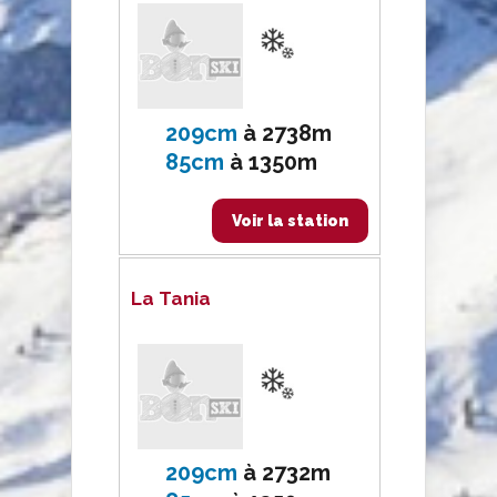
209cm
à
2738m
85cm
à
1350m
Voir la station
La Tania
209cm
à
2732m