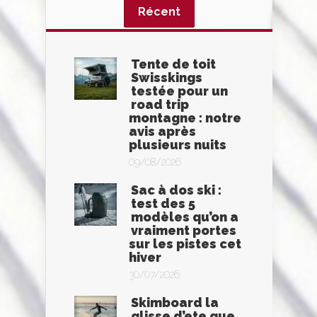
Récent
Tente de toit
Swisskings
testée pour un
road trip
montagne : notre
avis après
plusieurs nuits
09/08/2026
Sac à dos ski :
test des 5
modèles qu’on a
vraiment portes
sur les pistes cet
hiver
30/07/2026
Skimboard la
glisse d’ete que