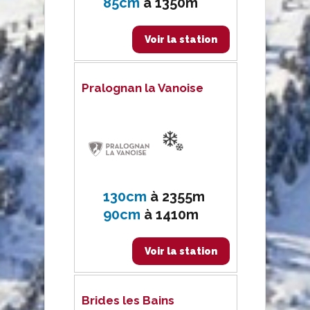
85cm
à
1350m
Voir la station
Pralognan la Vanoise
130cm
à
2355m
90cm
à
1410m
Voir la station
Brides les Bains