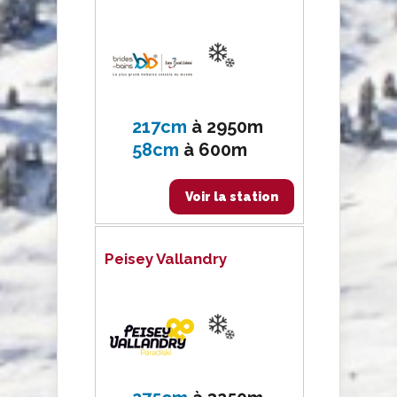
217cm
à
2950m
58cm
à
600m
Voir la station
Peisey Vallandry