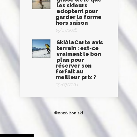
les skieurs
adoptent pour
garder la forme
hors saison
15/07/2026
SkiAlaCarte avis
terrain : est-ce
vraiment le bon
plan pour
réserver son
forfait au
meilleur prix ?
05/07/2026
©2026 Bon ski
Tweetez
Partagez
Épingle