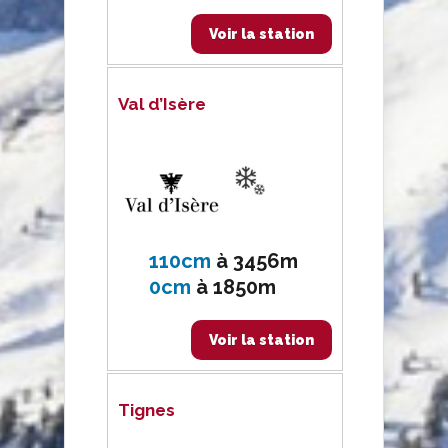
Voir la station
Val d’Isère
110cm
à
3456m
0cm
à
1850m
Voir la station
Tignes