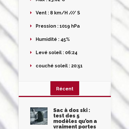
Vent :
8 km/H /// S
Pression :
1019 hPa
Humidité :
45%
Levé soleil :
06:24
couché soleil :
20:51
Récent
Sac à dos ski :
test des 5
modèles qu’on a
vraiment portes