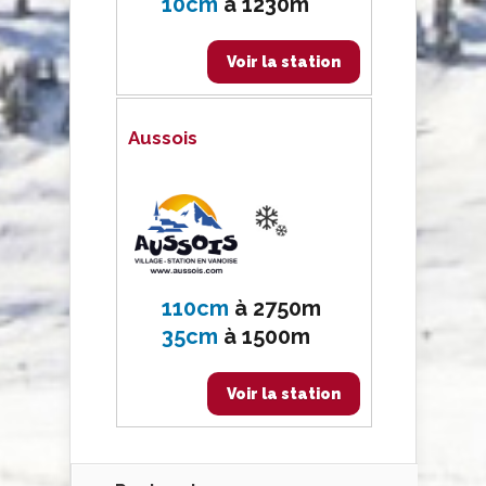
10cm
à
1230m
Voir la station
Aussois
110cm
à
2750m
35cm
à
1500m
Voir la station