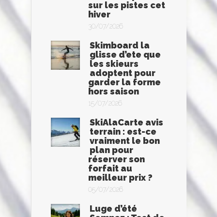
sur les pistes cet
hiver
30/07/2026
Skimboard la
glisse d’ete que
les skieurs
adoptent pour
garder la forme
hors saison
15/07/2026
SkiAlaCarte avis
terrain : est-ce
vraiment le bon
plan pour
réserver son
forfait au
meilleur prix ?
05/07/2026
Luge d’été