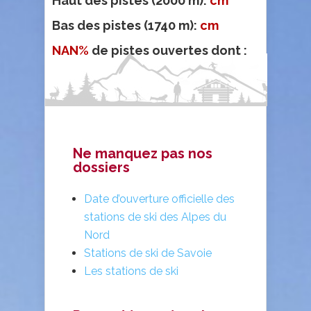
Haut des pistes (2000 m):
cm
Bas des pistes (1740 m):
cm
NAN%
de pistes ouvertes dont :
Ne manquez pas nos
dossiers
Date d’ouverture officielle des
stations de ski des Alpes du
Nord
Stations de ski de Savoie
Les stations de ski