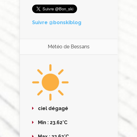
Suivre @bonskiblog
Météo de Bessans
ciel dégagé
Min :
23.62°C
Max :
23.62°C