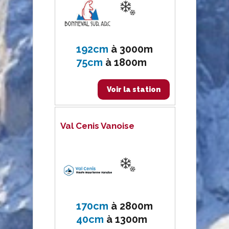
192cm
à
3000m
75cm
à
1800m
Voir la station
Val Cenis Vanoise
170cm
à
2800m
40cm
à
1300m