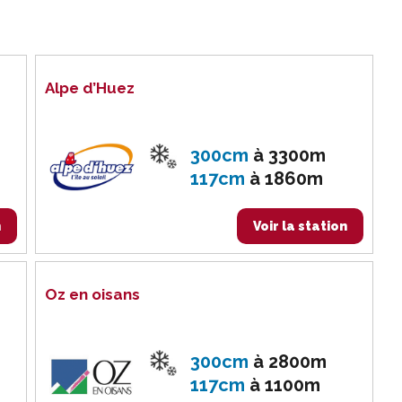
Alpe d’Huez
300cm
à
3300m
117cm
à
1860m
n
Voir la station
Oz en oisans
300cm
à
2800m
117cm
à
1100m