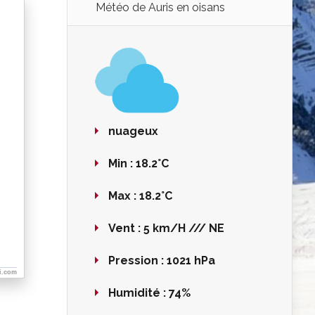
Météo de Auris en oisans
nuageux
Min :
18.2°C
Max :
18.2°C
Vent :
5 km/H /// NE
Pression :
1021 hPa
i.com
Humidité :
74%