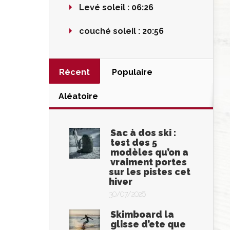
Levé soleil :
06:26
couché soleil :
20:56
Récent
Populaire
Aléatoire
Sac à dos ski :
test des 5
modèles qu’on a
vraiment portes
sur les pistes cet
hiver
30/07/2026
Skimboard la
glisse d’ete que