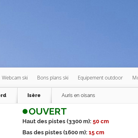
Webcam ski
Bons plans ski
Equipement outdoor
Mo
ord
Isère
Auris en oisans
OUVERT
Haut des pistes (3300 m):
50 cm
Bas des pistes (1600 m):
15 cm