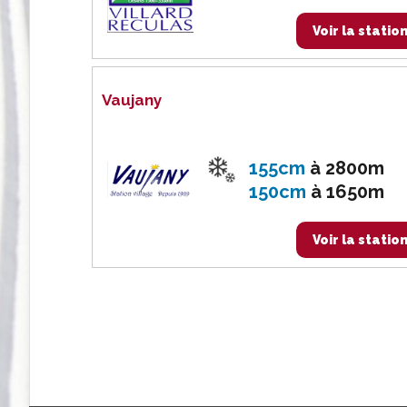
Voir la statio
Vaujany
155cm
à
2800m
150cm
à
1650m
Voir la statio