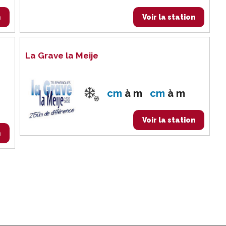
n
Voir la station
La Grave la Meije
cm
à
m
cm
à
m
Voir la station
n