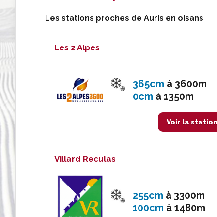
Les stations proches de Auris en oisans
Les 2 Alpes
365cm
à
3600m
0cm
à
1350m
Voir la statio
Villard Reculas
255cm
à
3300m
100cm
à
1480m