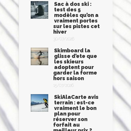
Sac à dos ski :
test des 5
modèles qu’on a
vraiment portes
sur les pistes cet
hiver
30/07/2026
Skimboard la
glisse d’ete que
les skieurs
adoptent pour
garder la forme
hors saison
15/07/2026
SkiAlaCarte avis
terrain : est-ce
vraiment le bon
plan pour
réserver son
forfait au
meilleur prix ?