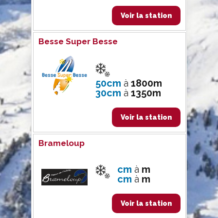
Voir la station
Besse Super Besse
50cm
à
1800m
30cm
à
1350m
Voir la station
Brameloup
cm
à
m
cm
à
m
Voir la station