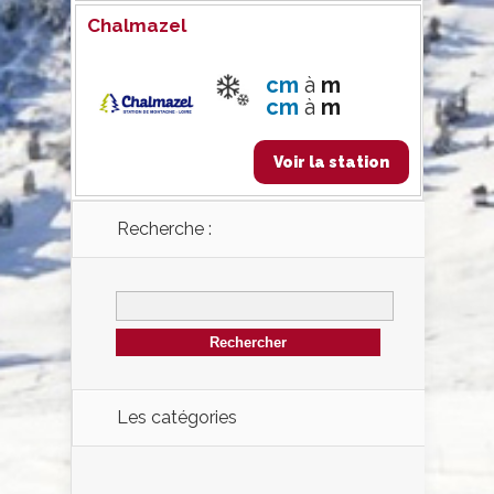
Chalmazel
cm
à
m
cm
à
m
Voir la station
Recherche :
Les catégories