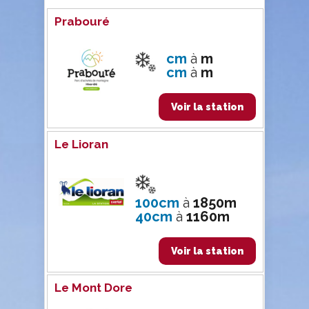
Prabouré
cm
à
m
cm
à
m
Voir la station
Le Lioran
100cm
à
1850m
40cm
à
1160m
Voir la station
Le Mont Dore