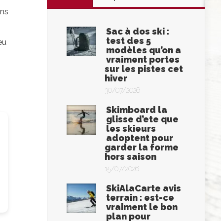
ons
Sac à dos ski :
test des 5
eu
modèles qu’on a
vraiment portes
sur les pistes cet
hiver
30/07/2026
Skimboard la
glisse d’ete que
les skieurs
adoptent pour
garder la forme
hors saison
15/07/2026
SkiAlaCarte avis
terrain : est-ce
vraiment le bon
plan pour