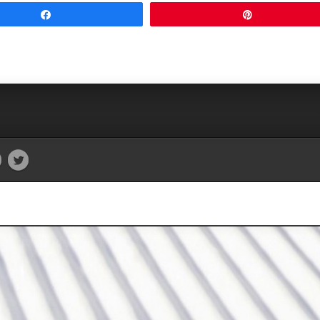
Partagez
Épingle