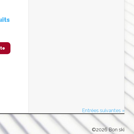
uits
ite
Entrées suivantes »
©2026 Bon ski