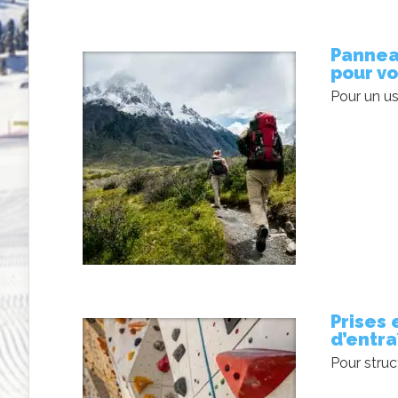
Pannea
pour v
Pour un us
Prises 
d’entra
Pour struc