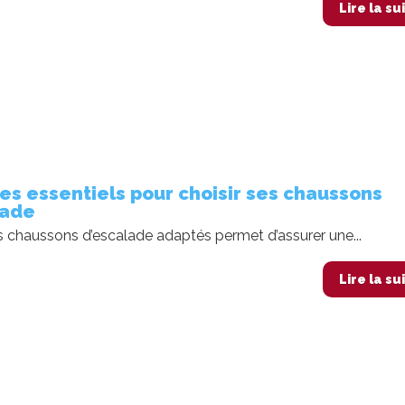
Lire la su
res essentiels pour choisir ses chaussons
lade
s chaussons d’escalade adaptés permet d’assurer une...
Lire la su