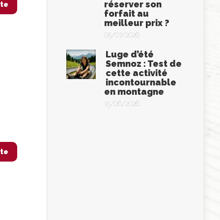
réserver son
ite
forfait au
meilleur prix ?
05/07/2026
Luge d’été
Semnoz : Test de
cette activité
incontournable
en montagne
15/06/2026
ite