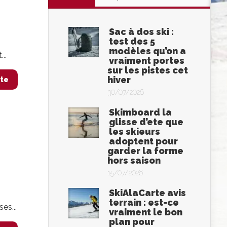
Sac à dos ski :
test des 5
modèles qu’on a
..
vraiment portes
sur les pistes cet
hiver
ite
30/07/2026
Skimboard la
glisse d’ete que
les skieurs
adoptent pour
garder la forme
hors saison
15/07/2026
SkiAlaCarte avis
terrain : est-ce
es...
vraiment le bon
plan pour