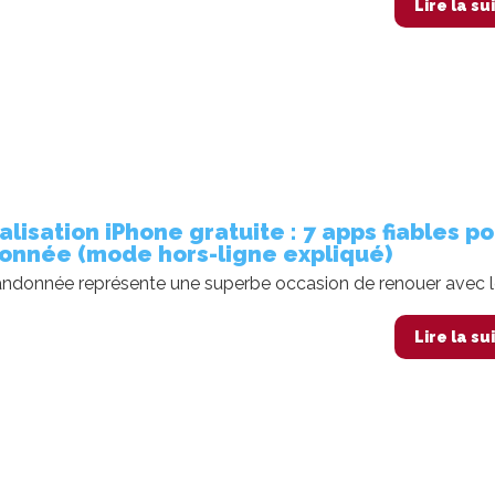
Lire la su
lisation iPhone gratuite : 7 apps fiables p
donnée (mode hors-ligne expliqué)
randonnée représente une superbe occasion de renouer avec le
Lire la su