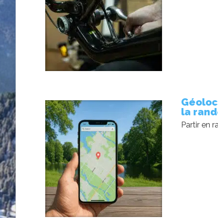
Géoloca
la ran
Partir en 