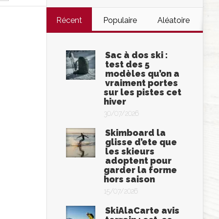
Récent
Populaire
Aléatoire
Sac à dos ski :
test des 5
modèles qu’on a
vraiment portes
sur les pistes cet
hiver
30/07/2026
Skimboard la
glisse d’ete que
les skieurs
adoptent pour
garder la forme
hors saison
15/07/2026
SkiAlaCarte avis