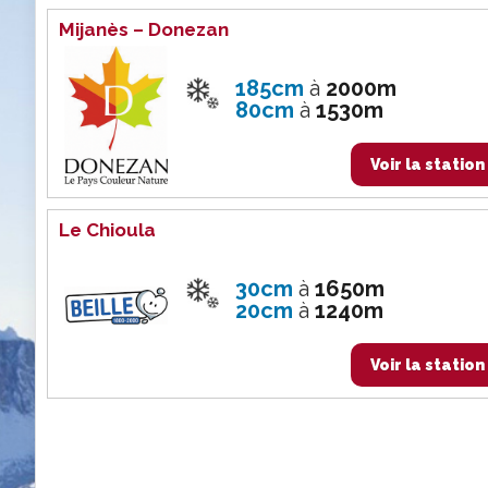
Mijanès – Donezan
185cm
à
2000m
80cm
à
1530m
Voir la station
Le Chioula
30cm
à
1650m
20cm
à
1240m
Voir la station