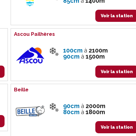
85cm
à
1400m
Voir la station
Ascou Pailhères
100cm
à
2100m
90cm
à
1500m
Voir la station
Beille
90cm
à
2000m
80cm
à
1800m
Voir la station