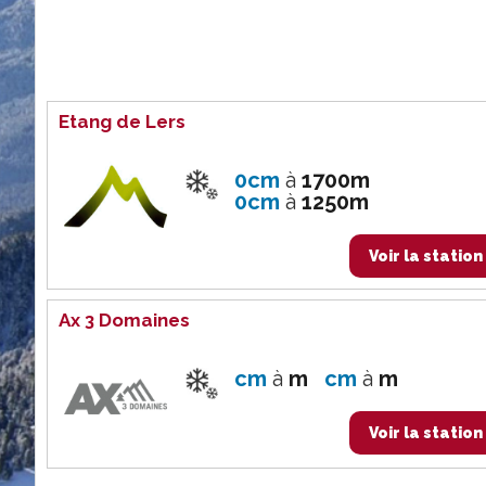
Etang de Lers
0cm
à
1700m
0cm
à
1250m
Voir la station
Ax 3 Domaines
cm
à
m
cm
à
m
Voir la station