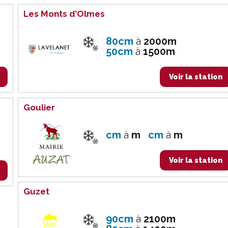
Les Monts d’Olmes
80cm
à
2000m
50cm
à
1500m
Voir la station
Goulier
cm
à
m
cm
à
m
Voir la station
Guzet
90cm
à
2100m