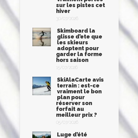
sur les pistes cet
hiver
30/07/2026
Skimboard la
glisse d’ete que
les skieurs
adoptent pour
garder la forme
hors saison
15/07/2026
SkiAlaCarte avis
terrain : est-ce
vraiment le bon
plan pour
réserver son
forfait au
meilleur prix ?
05/07/2026
Luge d’été