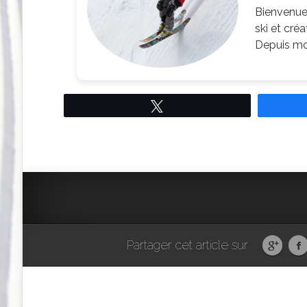
Bienvenue 
ski et cré
Depuis mon
Tweetez
Partager cet article sur