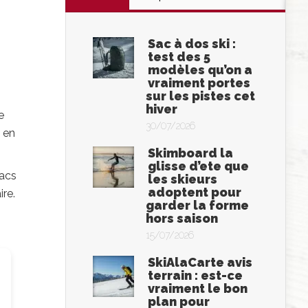
Sac à dos ski :
test des 5
modèles qu’on a
vraiment portes
sur les pistes cet
hiver
e
30/07/2026
s en
Skimboard la
glisse d’ete que
lacs
les skieurs
adoptent pour
re.
garder la forme
hors saison
15/07/2026
SkiAlaCarte avis
terrain : est-ce
vraiment le bon
plan pour