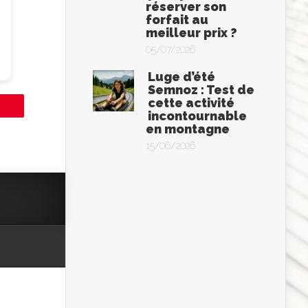
réserver son
forfait au
meilleur prix ?
05/07/2026
Luge d’été
Semnoz : Test de
cette activité
incontournable
en montagne
15/06/2026