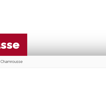
usse
à Chamrousse